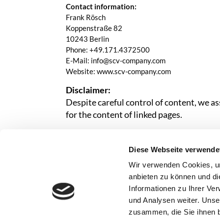
Contact information:
Frank Rösch
Koppenstraße 82
10243 Berlin
Phone: +49.171.4372500
E-Mail: info@scv-company.com
Website:​ www.scv-company.com
Disclaimer:
Despite careful control of content, we as
for the content of linked pages.
Responsible for content in accordance with § 
Frank Rösch, contact information abov
Diese Webseite verwende
Wir verwenden Cookies, um
anbieten zu können und di
Informationen zu Ihrer Ve
und Analysen weiter. Unse
ABOUT US
RESEARCH
ACADEMICS
zusammen, die Sie ihnen b