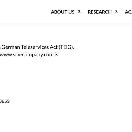
ABOUT US
RESEARCH
AC
he German Teleservices Act (TDG).
of www.scv-company.com is:
40653