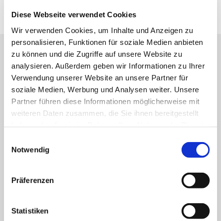
Diese Webseite verwendet Cookies
Wir verwenden Cookies, um Inhalte und Anzeigen zu
personalisieren, Funktionen für soziale Medien anbieten
zu können und die Zugriffe auf unsere Website zu
analysieren. Außerdem geben wir Informationen zu Ihrer
Verwendung unserer Website an unsere Partner für
soziale Medien, Werbung und Analysen weiter. Unsere
INFRASTRUCTURE
Partner führen diese Informationen möglicherweise mit
weiteren Daten zusammen, die Sie ihnen bereitgestellt
We enable you to build up your quality system
haben oder die sie im Rahmen Ihrer Nutzung der Dienste
according to GMP-standards, to make it round and to
gesammelt haben.
maintain it.
Einwilligungsauswahl
Notwendig
The foundation of „Good Manufacturing Practice“-
documentation, and a way to approach topics and
projects reasonably accompanying the production of
Präferenzen
medicinal products and active product ingredients.
We consult you in this field with the focus on
Statistiken
“understanding”, “recommending”, and “accompanying“,